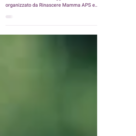
Si è appena concluso con grande emozione
il corso breve di Massaggio Infantile
organizzato da Rinascere Mamma APS e
tenuto...