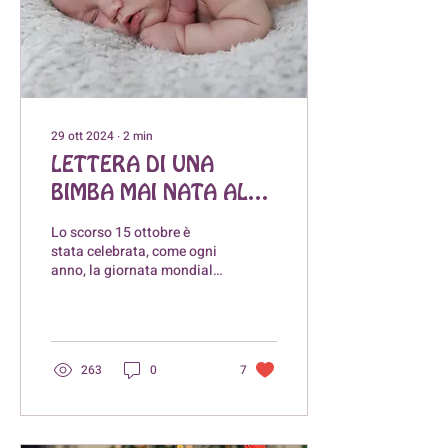
29 ott 2024
∙
2
min
LETTERA DI UNA
BIMBA MAI NATA ALLA
SUA MAMMA
Lo scorso 15 ottobre è
stata celebrata, come ogni
anno, la giornata mondiale
dedicata al lutto
perinatale, esperienza
terribilmente...
263
0
7