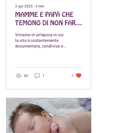
2 apr 2025
∙
3
min
MAMME E PAPÀ CHE
TEMONO DI NON FARE
ABBASTANZA: COME
Viviamo in un’epoca in cui
LIBERARSI DALLA
la vita è costantemente
documentata, condivisa e
FOMO GENITORIALE
confrontata. Anche
l’esperienza della
genitorialità non è...
62
1
1