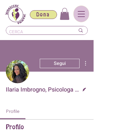
Dona
Altre azioni
Segui
Redattore
Ilaria Imbrogno, Psicologa dell’Età Evolutiva
Iscritto Sito
+
4
Profile
Profilo