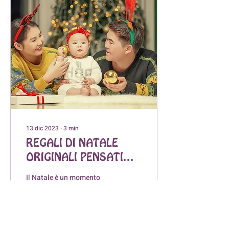
13 dic 2023
∙
3
min
REGALI DI NATALE
ORIGINALI PENSATI
PER NEOGENITORI E
Il Natale è un momento
PER IL LORO BEBÈ
magico, e lo diventa ancora
di più quando si festeggia
con una nuova aggiunta
alla famiglia. Se sei alla
ricerca...