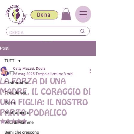
Dona
Post
TUTTI
Cetty Mazzei, Doula
TUTTI
26 mag 2025
Tempo di lettura: 3 min
LA FORZA DI UNA
Genitorialità
MADRE, IL CORAGGIO DI
Gravidanza
UNA FIGLIA: IL NOSTRO
Parto
PARTO PODALICO
Allattamento
Valutazione NaN stelle su 5.
Voci di Mamme
Semi che crescono