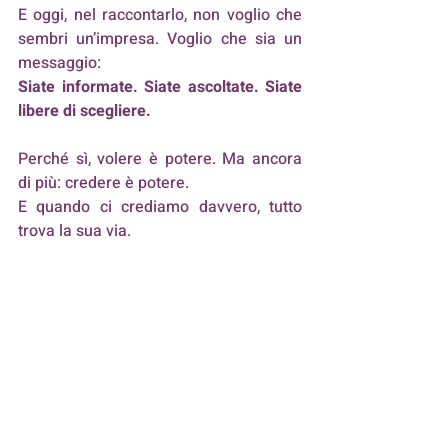
E oggi, nel raccontarlo, non voglio che 
sembri un’impresa. Voglio che sia un 
messaggio:
Siate informate. Siate ascoltate. Siate 
libere di scegliere.
Perché sì, volere è potere. Ma ancora 
di più: credere è potere.
E quando ci crediamo davvero, tutto 
trova la sua via.
Foto di Michael Morse
Rinascere Mamma dà voce alle 
mamme che vogliono raccontarsi.
Inviaci anche tu la tua storia, la 
leggeremo e avremo cura di 
pubblicare le più significative.