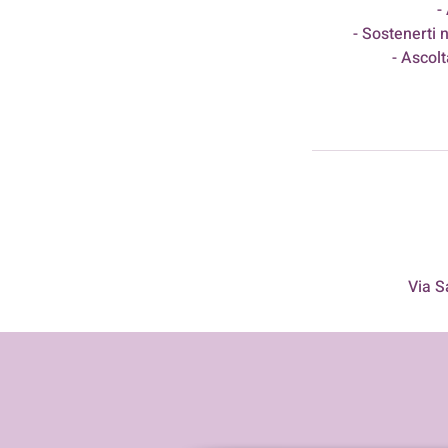
-
- Sostenerti 
- Ascol
Via S