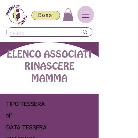
Dona
ELENCO ASSOCIATI
RINASCERE
MAMMA
TIPO TESSERA
N°
DATA TESSERA