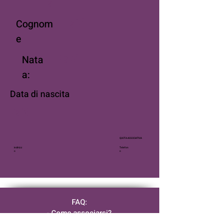
a
Cognom
Fabi
e
Nata
Fabi
a:
Data di nascita
Fabi
QUOTA ASSOCIATIVA
indirizz
Telefon
o
o
FAQ:
- Come associarsi?