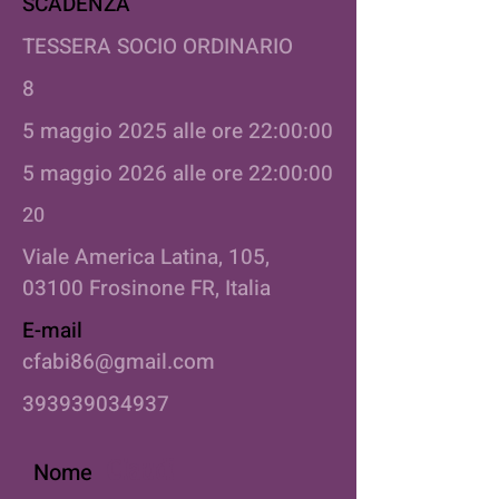
SCADENZA
TESSERA SOCIO ORDINARIO
8
5 maggio 2025 alle ore 22:00:00
5 maggio 2026 alle ore 22:00:00
20
Viale America Latina, 105,
03100 Frosinone FR, Italia
E-mail
cfabi86@gmail.com
393939034937
Nome
Claudi