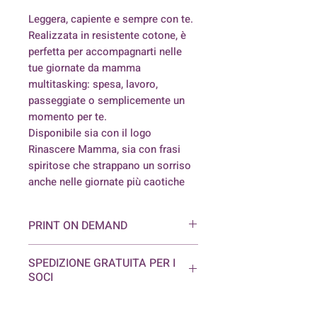
Leggera, capiente e sempre con te.
Realizzata in resistente cotone, è
perfetta per accompagnarti nelle
tue giornate da mamma
multitasking: spesa, lavoro,
passeggiate o semplicemente un
momento per te.
Disponibile sia con il logo
Rinascere Mamma, sia con frasi
spiritose che strappano un sorriso
anche nelle giornate più caotiche
PRINT ON DEMAND
Questo prodotto viene realizzato
SPEDIZIONE GRATUITA PER I
appositamente per te, subito
SOCI
dopo il tuo ordine.
Per questo motivo la consegna
Solo per il primo aquisto