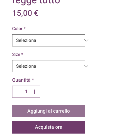
regge tutto
Prezzo
15,00 €
Color
*
Size
*
Quantità
*
Aggiungi al carrello
Acquista ora