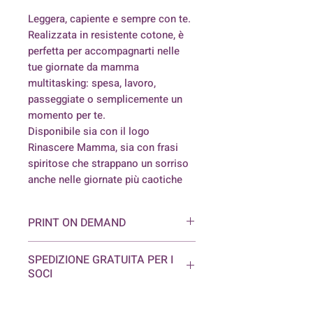
Leggera, capiente e sempre con te.
Realizzata in resistente cotone, è
perfetta per accompagnarti nelle
tue giornate da mamma
multitasking: spesa, lavoro,
passeggiate o semplicemente un
momento per te.
Disponibile sia con il logo
Rinascere Mamma, sia con frasi
spiritose che strappano un sorriso
anche nelle giornate più caotiche
PRINT ON DEMAND
Questo prodotto viene realizzato
SPEDIZIONE GRATUITA PER I
appositamente per te, subito
SOCI
dopo il tuo ordine.
Per questo motivo la consegna
Solo per il primo aquisto