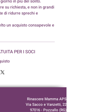
giorno in più del solito.
re su richiesta, e non in grandi
te di ridurre sprechi e
elto un acquisto consapevole e
TUITA PER I SOCI
quisto
Rinascere Mamma APS
Via Sacco e Vanzetti, 22
97016 -
Pozzallo (RG)