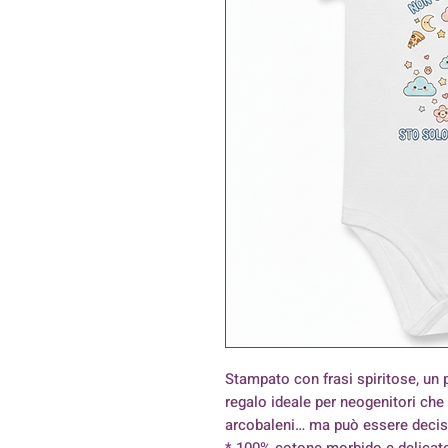
Stampato con frasi spiritose, un p
regalo ideale per neogenitori che
arcobaleni… ma può essere decisa
* 100% cotone morbido e delicato