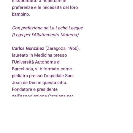
e soprattutto a rispettare le
preferenze e le necessità del loro
bambino.
Con prefazione de La Leche League
(Lega per l'Allattamento Materno)
Carlos González
(Zaragoza, 1960),
laureato in Medicina presso
l'Università Autonoma di
Barcellona, si è formato come
pediatra presso l'ospedale Sant
Joan de Déu in questa città.
Fondatore e presidente
dell'Associazione Catalana per
l'Allattamento Materno, attualmente
tiene corsi sull'allattamento per
personale sanitario e traduce libri
sul tema. Da due anni è
responsabile della rubrica