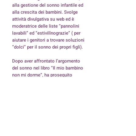
alla gestione del sonno infantile ed
alla crescita dei bambini. Svolge
attività divulgativa su web ed è
moderatrice delle liste “pannolini
lavabili” ed “estivillnograzie” ( per
aiutare i genitori a trovare soluzioni
“dolci” per il sonno dei propri figli).
Dopo aver affrontato l’argomento
del sonno nel libro “Il mio bambino
non mi dorme”, ha proseguito
nell’approfondimento di argomenti
relativi alla crescita del bambino
per sostenerlo nel raggiungimento
delle sue tappe fondamentali. Da
queste ricerche, dalla propria
esperienza di madre, e grazie al
contributo della community delle
mamme in rete, è nato questo libro.