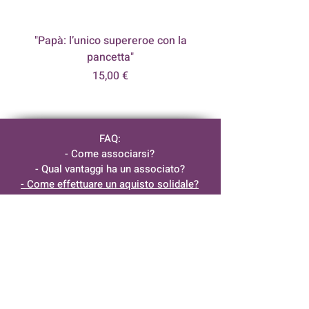
"Papà: l’unico supereroe con la
pancetta"
Prezzo
15,00 €
FAQ:
- Come associarsi?
- Qual vantaggi ha un associato?
- Come effettuare un aquisto solidale?
- Quali servizi offre Rinascere Mamma?
- Altro
Rinascere Mamma APS
Via Sacco e Vanzetti, 22
97016 -
Pozzallo (RG)
C.F.:
90038570884